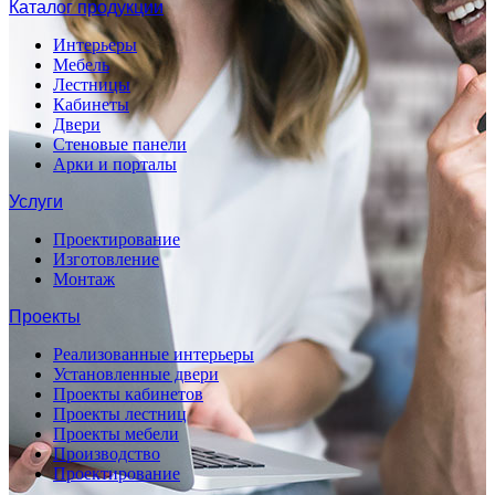
Каталог продукции
Интерьеры
Мебель
Лестницы
Кабинеты
Двери
Стеновые панели
Арки и порталы
Услуги
Проектирование
Изготовление
Монтаж
Проекты
Реализованные интерьеры
Установленные двери
Проекты кабинетов
Проекты лестниц
Проекты мебели
Производство
Проектирование