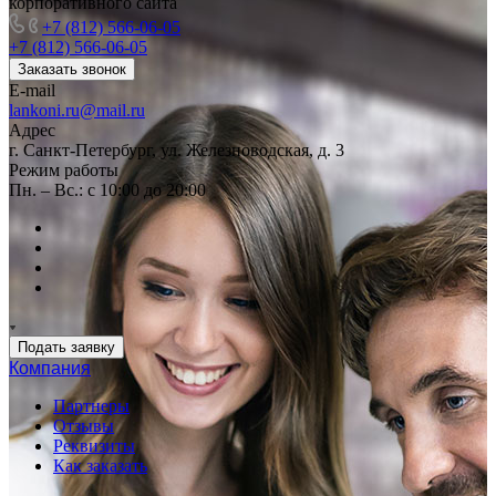
корпоративного сайта
+7 (812) 566-06-05
+7 (812) 566-06-05
Заказать звонок
E-mail
lankoni.ru@mail.ru
Адрес
г. Санкт-Петербург, ул. Железноводская, д. 3
Режим работы
Пн. – Вс.: с 10:00 до 20:00
Подать заявку
Компания
Партнеры
Отзывы
Реквизиты
Как заказать